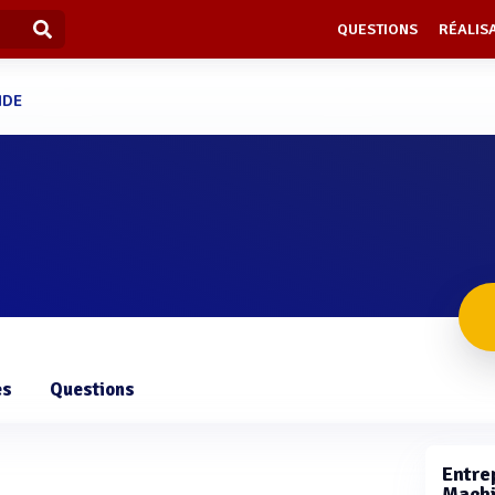
QUESTIONS
RÉALIS
NDE
es
Questions
Entrep
Machi