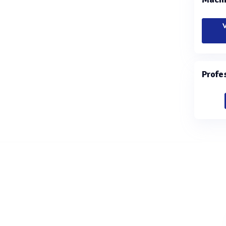
V
Profe