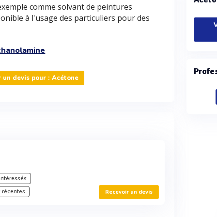
r exemple comme solvant de peintures
ponible à l'usage des particuliers pour des
V
thanolamine
Profe
un devis pour : Acétone
intéressés
 récentes
Recevoir un devis