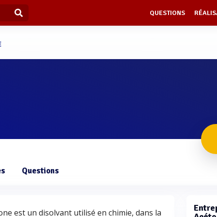
QUESTIONS
RÉALIS
E
es
Questions
Entrep
one est un disolvant utilisé en chimie, dans la
Acéto