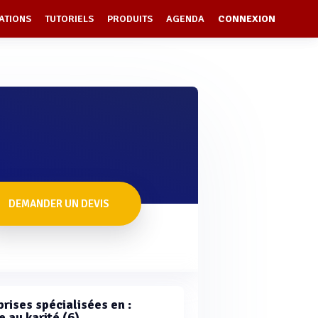
ATIONS
TUTORIELS
PRODUITS
AGENDA
CONNEXION
DEMANDER UN DEVIS
rises spécialisées en :
 au karité (6)