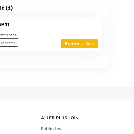
té (1)
SSANT
intéressés
 récentes
Recevoir un devis
ALLER PLUS LOIN
Publicités