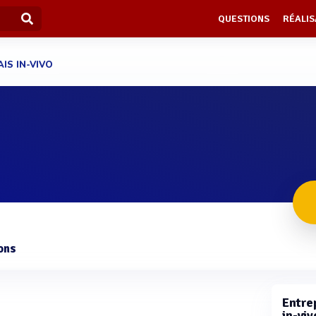
QUESTIONS
RÉALIS
AIS IN-VIVO
ons
Entrep
in-viv