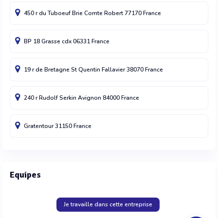
450 r du Tuboeuf
Brie Comte Robert
77170
France
BP 18
Grasse cdx
06331
France
19 r de Bretagne
St Quentin Fallavier
38070
France
240 r Rudolf Serkin
Avignon
84000
France
Gratentour
31150
France
Equipes
Je travaille dans cette entreprise