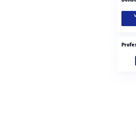
V
Profe