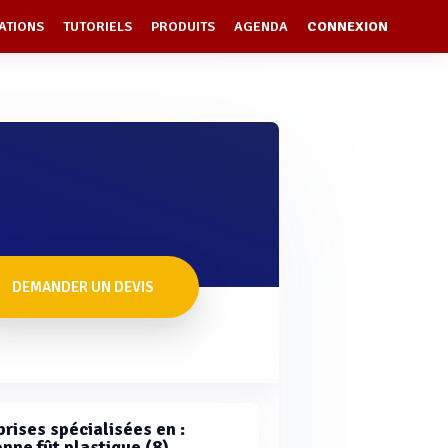
ATIONS
TUTORIELS
PRODUITS
AGENDA
CONNEXION
DEMANDER UN DEVIS
rises spécialisées en :
nne fût plastique (8)