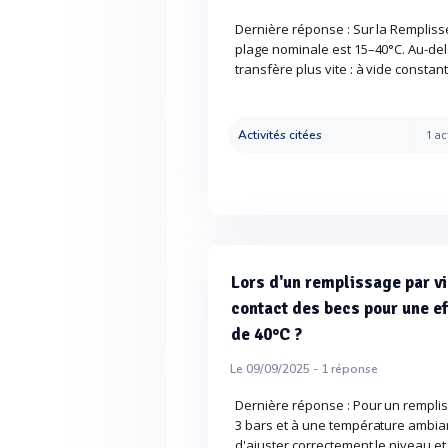
Dernière réponse : Sur la Remplisse
plage nominale est 15–40°C. Au-delà 
transfère plus vite : à vide constan
Activités citées
1 ac
Lors d'un remplissage par vi
contact des becs pour une ef
de 40°C ?
Le 09/09/2025 -
1
réponse
Dernière réponse : Pour un remplis
3 bars et à une température ambiant
d'ajuster correctement le niveau et 