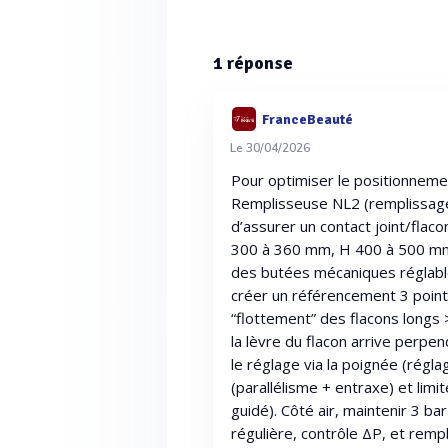
1
réponse
FranceBeauté
Le 30/04/2026
Pour optimiser le positionneme
Remplisseuse NL2 (remplissage p
d’assurer un contact joint/flaco
300 à 360 mm, H 400 à 500 mm) e
des butées mécaniques réglables
créer un référencement 3 points :
“flottement” des flacons longs
la lèvre du flacon arrive perpend
le réglage via la poignée (régla
(parallélisme + entraxe) et lim
guidé). Côté air, maintenir 3 ba
régulière, contrôle ΔP, et rem