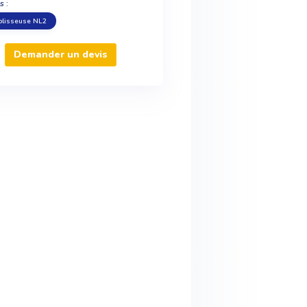
s :
lisseuse NL2
Demander un devis