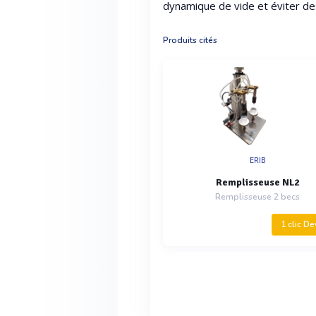
dynamique de vide et éviter des
Produits cités
ERIB
Remplisseuse NL2
Remplisseuse 2 becs
1 clic De