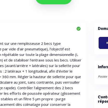
Doma
nt sur une remplisseuse 2 becs type
R
ar vide d’air pneumatique), l’objectif est
n répétable sur toute la plage dimensionnelle (L
t de stabiliser l’entraxe sous les becs. Utiliser
 (avant/arrière + latérales) sur la sellette pour
Infor
 2 latéraux + 1 longitudinal, afin d’éviter le
 > 360 mm. Régler la hauteur de sellette pour que
Postée 
iculaire au joint, sans contrainte, puis verrouiller
ge rapide). Contrôler l’alignement des 2 becs
iter les efforts de poussée opérateur (glissement
Cont
r stables et un filtre 5 µm propre : purge
répo
placement dès colmatage pour conserver la