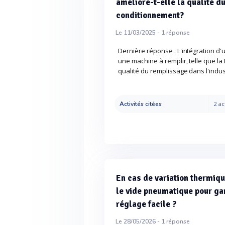
améliore-t-elle la qualité d
conditionnement?
Le 11/03/2025 -
1
réponse
Dernière réponse : L'intégration d'
une machine à remplir, telle que l
qualité du remplissage dans l'indust
Activités citées
2 ac
En cas de variation thermiq
le vide pneumatique pour ga
réglage facile ?
Le 28/05/2026 -
1
réponse