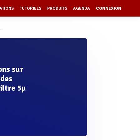
ATIONS
TUTORIELS
PRODUITS
AGENDA
CONNEXION
.
ons sur
 des
iltre 5µ