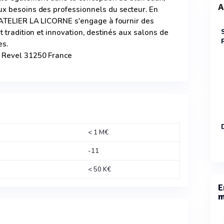
A
ux besoins des professionnels du secteur. En
, ATELIER LA LICORNE s'engage à fournir des
nt tradition et innovation, destinés aux salons de
es.
y Revel 31250 France
< 1 M€
-11
< 50 K€
E
m