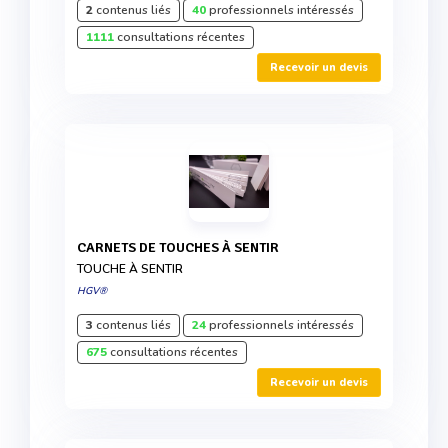
2
contenus liés
40
professionnels intéressés
1111
consultations récentes
Recevoir un devis
CARNETS DE TOUCHES À SENTIR
TOUCHE À SENTIR
HGV®
3
contenus liés
24
professionnels intéressés
675
consultations récentes
Recevoir un devis