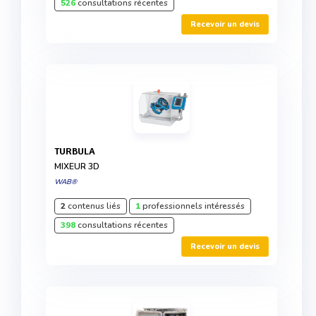
526
consultations récentes
Recevoir un devis
TURBULA
MIXEUR 3D
WAB®
2
contenus liés
1
professionnels intéressés
398
consultations récentes
Recevoir un devis