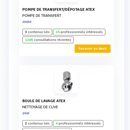
POMPE DE TRANSFERT/DÉPOTAGE ATEX
POMPE DE TRANSFERT
ERIB®
3
contenus liés
15
professionnels intéressés
1165
consultations récentes
Recevoir un devis
BOULE DE LAVAGE ATEX
NETTOYAGE DE CUVE
ERIB
2
contenus liés
4
professionnels intéressés