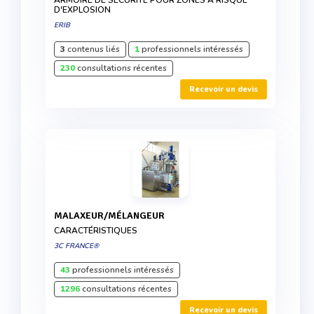
ARMOIRE DE SÉCURITÉ POUR ZONES À RISQUE
D'EXPLOSION
ERIB
3
contenus liés
1
professionnels intéressés
230
consultations récentes
Recevoir un devis
MALAXEUR/MÉLANGEUR
CARACTÉRISTIQUES
3C FRANCE®
43
professionnels intéressés
1296
consultations récentes
Recevoir un devis