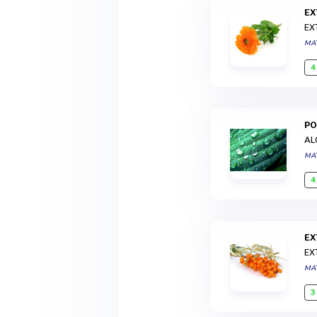
E
EX
MA
4
P
AL
MA
4
E
EX
MA
3