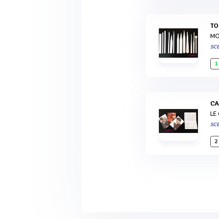
T
MO
SCE
1
C
LE
SCE
2