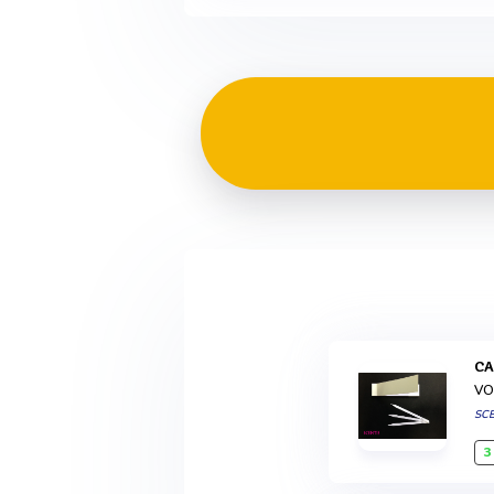
C
VO
SCE
3