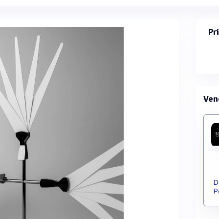
Pr
Ven
D
P