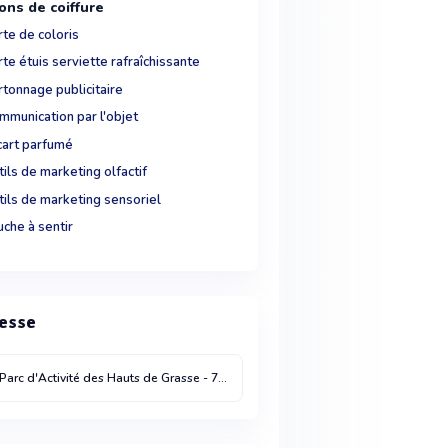
ons de coiffure
te de coloris
te étuis serviette rafraîchissante
rtonnage publicitaire
mmunication par l'objet
cart parfumé
ils de marketing olfactif
tils de marketing sensoriel
che à sentir
esse
Parc d'Activité des Hauts de Grasse - 708 allée des pa
SAINT CEZAIRE SUR SI