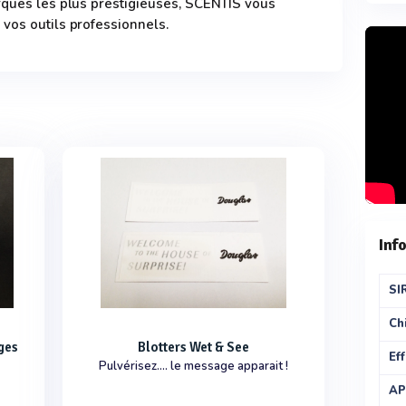
rques les plus prestigieuses, SCENTIS vous
vos outils professionnels.
Inf
SI
Chi
rges
Blotters Wet & See
Eff
Pulvérisez.... le message apparait !
AP