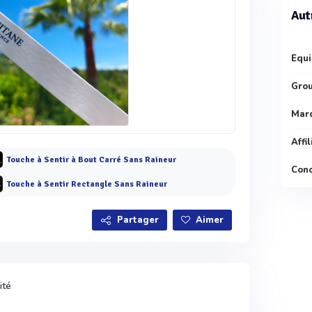
Aut
Equi
Gro
Mar
Affi
Touche à Sentir à Bout Carré Sans Raineur
Conc
Touche à Sentir Rectangle Sans Raineur
Partager
Aimer
ité