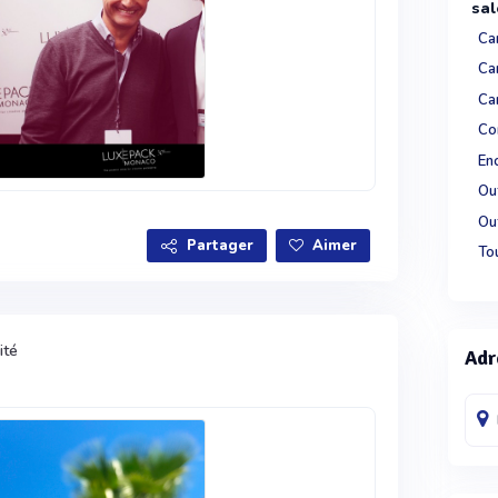
sal
Car
Car
Ca
Co
En
Out
Ou
Partager
Aimer
Tou
ité
Adr