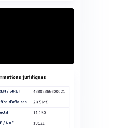
ormations juridiques
REN / SIRET
48892865600021
ffre d'affaires
2 à 5 M€
ectif
11 à 50
E / NAF
1812Z