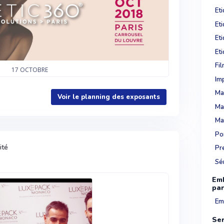
Eti
Et
Et
Eti
Fi
17
OCTOBRE
Imp
Ma
Voir le planning des exposants
Ma
Ma
Po
ité
Pr
Sé
Emb
pa
Em
Ser