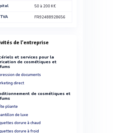
pital
50 à 200 K€
 TVA
FR92488928656
ivités de l'entreprise
ériels et services pour la
rication de cosmétiques et
rfums
pression de documents
rketing direct
ditionnement de cosmétiques et
rfums
te pliante
antillon de luxe
iquettes dorure à chaud
quettes dorure à froid