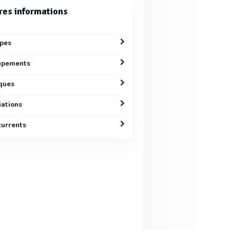
res informations
pes
upements
ques
liations
urrents