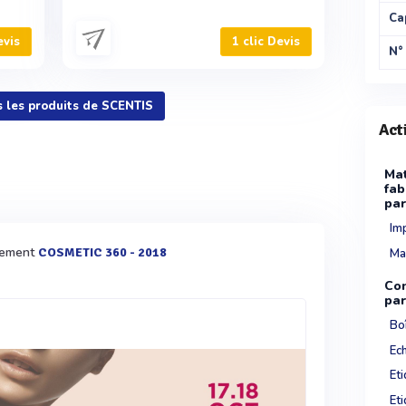
Ca
evis
1 clic Devis
N°
s les produits de SCENTIS
Act
Mat
fab
pa
Im
ènement
COSMETIC 360 - 2018
Ma
Con
pa
Boî
Ech
Et
Eti