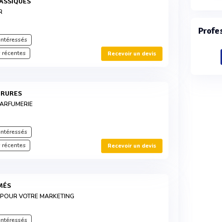
LASSIQUES
R
Profe
intéressés
 récentes
Recevoir un devis
ORURES
PARFUMERIE
intéressés
 récentes
Recevoir un devis
MÉS
 POUR VOTRE MARKETING
intéressés