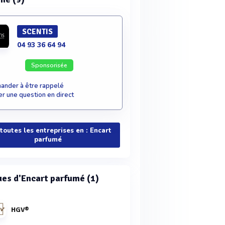
SCENTIS
04 93 36 64 94
Sponsorisée
nder à être rappelé
r une question en direct
 toutes les entreprises en : Encart
parfumé
es d'Encart parfumé (1)
HGV®