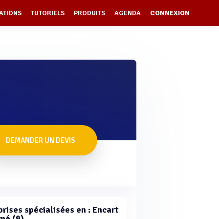
ATIONS
TUTORIELS
PRODUITS
AGENDA
CONNEXION
DEMANDER UN DEVIS
prises spécialisées en : Encart
mé (9)