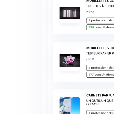
MOUILLETTES C
TOUCHES À SENTI
HGV®
9
professionnels 
730
consultations
MOUILLETTES D
TESTEUR PAPIER 
HGV®
3
professionnels 
677
consultations
CARNETS PARFU
UN OUTIL UNIQUE
OLFACTIF
1
professionnels 