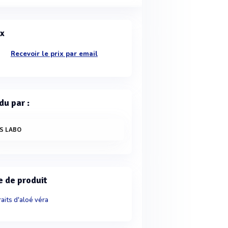
ix
Recevoir le prix par email
du par :
ES LABO
e de produit
raits d'aloé véra