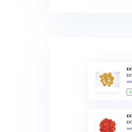
E
EX
MA
1
E
EX
MA