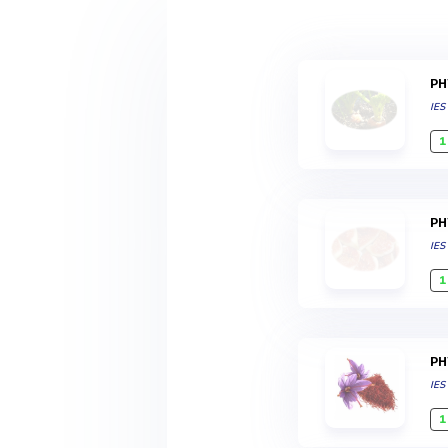
P
IES
1
P
IES
1
P
IES
1