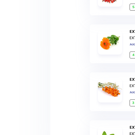
5
E
EX
MA
4
E
EX
MA
3
E
EX