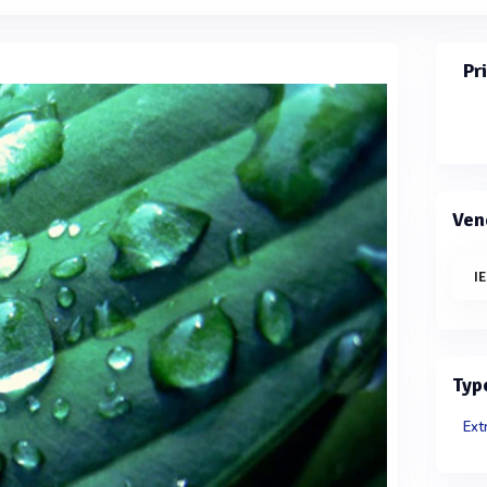
Pr
Ven
I
Typ
Ext