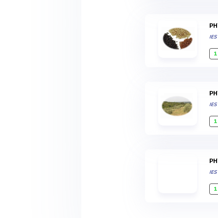
P
IES
1
P
IES
1
P
IES
1