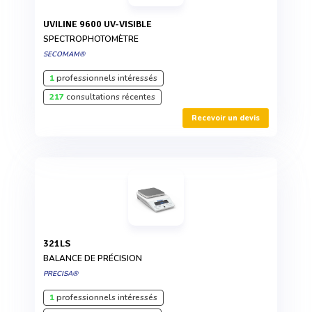
UVILINE 9600 UV-VISIBLE
SPECTROPHOTOMÈTRE
SECOMAM®
1
professionnels intéressés
217
consultations récentes
Recevoir un devis
321LS
BALANCE DE PRÉCISION
PRECISA®
1
professionnels intéressés