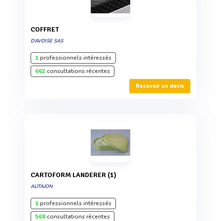
COFFRET
DAVOISE SAS
1
professionnels intéressés
662
consultations récentes
Recevoir un devis
CARTOFORM LANDERER (1)
AUTAJON
1
professionnels intéressés
568
consultations récentes