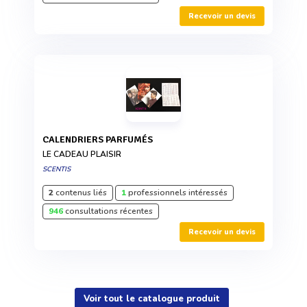
Recevoir un devis
CALENDRIERS PARFUMÉS
LE CADEAU PLAISIR
SCENTIS
2
contenus liés
1
professionnels intéressés
946
consultations récentes
Recevoir un devis
Voir tout le catalogue produit