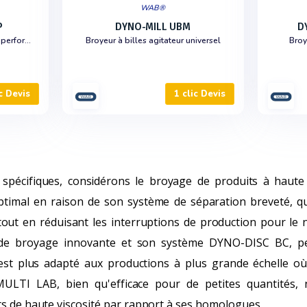
WAB®
P
DYNO-MILL UBM
D
Broyeur à billes agitateur haute performance
Broyeur à billes agitateur universel
Broy
c Devis
1 clic Devis
 spécifiques, considérons le broyage de produits à haute
timal en raison de son système de séparation breveté, qui 
out en réduisant les interruptions de production pour le
e broyage innovante et son système DYNO-DISC BC, pe
est plus adapté aux productions à plus grande échelle où
ULTI LAB, bien qu'efficace pour de petites quantités, 
s de haute viscosité par rapport à ses homologues.