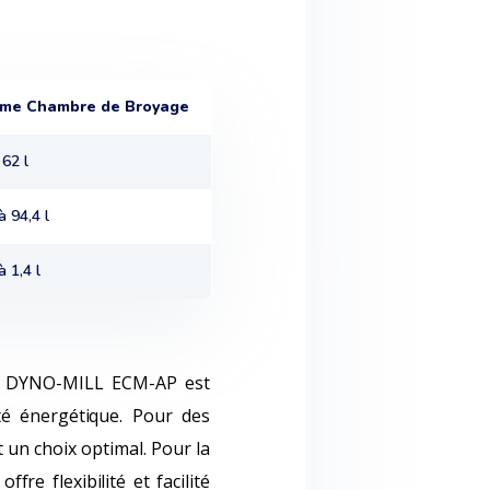
ume Chambre de Broyage
 62 l
à 94,4 l
à 1,4 l
 le DYNO-MILL ECM-AP est
é énergétique. Pour des
 un choix optimal. Pour la
e flexibilité et facilité