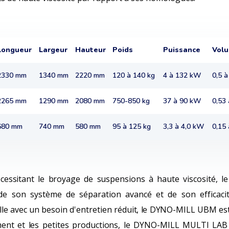
Longueur
Largeur
Hauteur
Poids
Puissance
Vol
2330 mm
1340 mm
2220 mm
120 à 140 kg
4 à 132 kW
0,5 à
2265 mm
1290 mm
2080 mm
750-850 kg
37 à 90 kW
0,53 
680 mm
740 mm
580 mm
95 à 125 kg
3,3 à 4,0 kW
0,15 
écessitant le broyage de suspensions à haute viscosité,
e son système de séparation avancé et de son efficacit
le avec un besoin d'entretien réduit, le DYNO-MILL UBM est
nt et les petites productions, le DYNO-MILL MULTI LAB offr