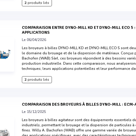
2
produits liés
COMPARAISON ENTRE DYNO-MILL KD ET DYNO-MILL ECO 5 : EFFICACITÉ ET
APPLICATIONS
Le 06/04/2026
Les broyeurs à billes DYNO-MILL KD et DYNO-MILL ECO 5 sont de
le domaine du broyage et de la dispersion de matériaux. Conçus pa
Bachofen (WAB) Sàrl, ces broyeurs répondent à des besoins variés 
production industrielle. Dans cette comparaison, nous analyserons
techniques, leurs applications potentielles et leur performance da
2
produits liés
COMPARAISON DES BROYEURS À BILLES DYNO-MILL : ECM-A
Le 15/12/2025
Les broyeurs à billes agitateur sont des équipements essentiels 
industriels, permettant le broyage et la dispersion de particules 
fines. Willy A. Bachofen (WAB) offre une gamme variée de broyeur
des applications spécifiques, avec des caractéristiques technique