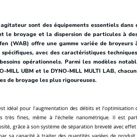
s agitateur sont des équipements essentiels dans
nt le broyage et la dispersion de particules à d
ofen (WAB) offre une gamme variée de broyeurs à
 spécifiques, avec des caractéristiques techniqu
 besoins opérationnels. Parmi les modèles notab
O-MILL UBM et le DYNO-MILL MULTI LAB, chacun o
es de broyage les plus rigoureuses.
idéal pour l'augmentation des débits et l'optimisation de
es très fines, même à l'échelle nanométrique. Il est par
osité, grâce à son système de séparation breveté avec effe
r sa capacité à traiter des quantités variées de produit,