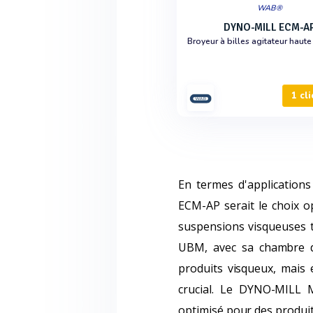
WAB®
DYNO-MILL ECM-A
1 cli
En termes d'applications
ECM-AP serait le choix op
suspensions visqueuses t
UBM, avec sa chambre d
produits visqueux, mais 
crucial. Le DYNO-MILL M
optimisé pour des produit