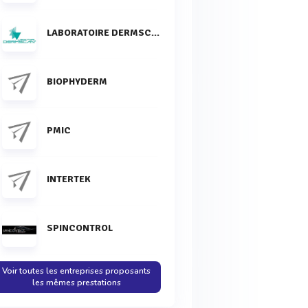
LABORATOIRE DERMSCAN
BIOPHYDERM
PMIC
INTERTEK
SPINCONTROL
Voir toutes les entreprises proposants
les mêmes prestations