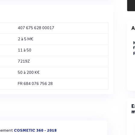
A
407 675 628 00017
2 à 5 M€
11 à 50
7219Z
50 à 200 K€
FR 684 076 756 28
E
m
vènement
COSMETIC 360 - 2018