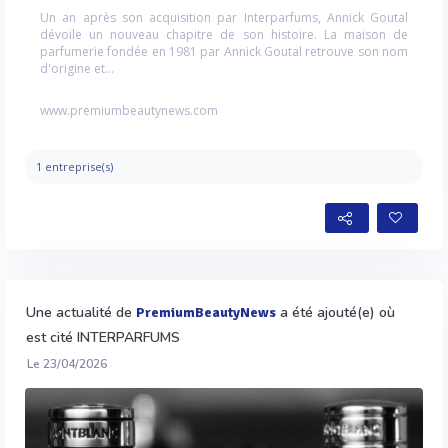
Un an après son acquisition par Interparfums, Annick Goutal
dévoile un nouveau chapitre de son histoire. La maison de
parfumerie fondée en 1981 par Annick Goutal retrouve son nom
d'origine et...
www.premiumbeautynews.com
1 entreprise(s)
Une actualité de
a été ajouté(e) où
PremiumBeautyNews
est cité INTERPARFUMS
Le 23/04/2026