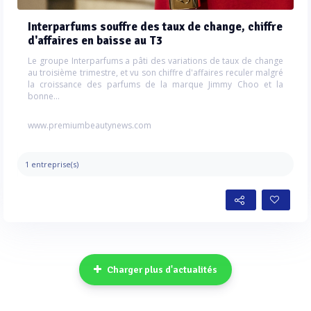
Interparfums souffre des taux de change, chiffre
d'affaires en baisse au T3
Le groupe Interparfums a pâti des variations de taux de change
au troisième trimestre, et vu son chiffre d'affaires reculer malgré
la croissance des parfums de la marque Jimmy Choo et la
bonne...
www.premiumbeautynews.com
1 entreprise(s)
Charger plus d'actualités