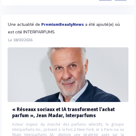
Une actualité de
a été ajouté(e) où
PremiumBeautyNews
est cité INTERPARFUMS
Le 18/03/2026
« Réseaux sociaux et IA transforment l'achat
parfum », Jean Madar, Interparfums
Acteur majeur du marché des parfums sélectifs, le groupe
Interparfums Inc., présent à la fois à New York, et à Paris via sa
filiale Interparfums SA, déploie une stratégie axée sur la