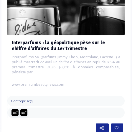
Interparfums : la géopolitique pèse sur le
chiffre d'affaires du 1er trimestre
Interparfums SA (parfums Jimmy Choo, Montblanc, Lacoste...) a
publié mercredi 22 avril un chiffre d'affaires en repli de 8,5% au
premier trimestre 2026 (-2,6% à données comparables),
pénalisé par...
www.premiumbeautynews.com
1 entreprise(s)