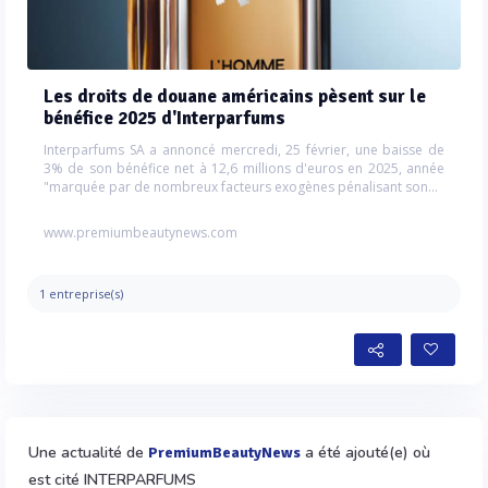
Les droits de douane américains pèsent sur le
bénéfice 2025 d'Interparfums
Interparfums SA a annoncé mercredi, 25 février, une baisse de
3% de son bénéfice net à 12,6 millions d'euros en 2025, année
"marquée par de nombreux facteurs exogènes pénalisant son...
www.premiumbeautynews.com
1 entreprise(s)
Une actualité de
a été ajouté(e) où
PremiumBeautyNews
est cité INTERPARFUMS