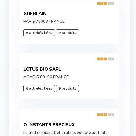
GUERLAIN
PARIS 75008 FRANCE
6
activités liées
9
produits
LOTUS BIO SARL
AGADIR 80150 FRANCE
6
activités liées
9
produits
O INSTANTS PRECIEUX
Institut du bien êtreE , calme, volupté ,détente.