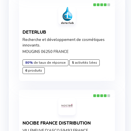
DETERLUB
Recherche et développement de cosmétiques
innovants.
MOUGINS 06250 FRANCE
80%
de taux de réponse
5
activités liées
6
produits
NOCIBE FRANCE DISTRIBUTION
VILLENEUVE D'ASCQ 59493 FRANCE