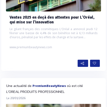
Ventes 2025 en deçà des attentes pour L'Oréal,
qui mise sur l'innovation
Le géant français des cosmétiques L'Oréal a annoncé jeudi 12
février une baisse de 4,4% de son bénéfice net à 6,13 milliards
d'euros, pénalisé par les effets de change et la surtaxe...
www.premiumbeautynews.com
Une actualité de
où est cité
PremiumBeautyNews
L'OREAL PRODUITS PROFESSIONNEL
Le 20/01/2026