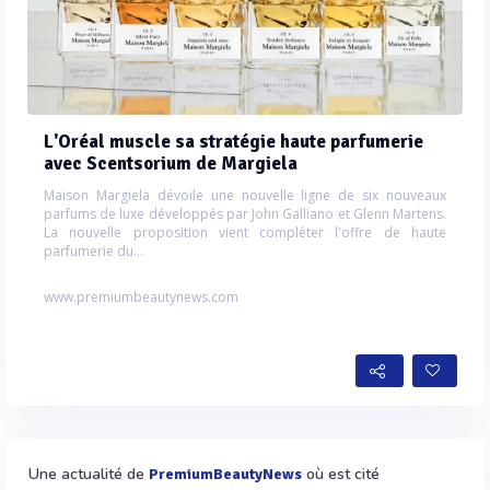
L'Oréal muscle sa stratégie haute parfumerie
avec Scentsorium de Margiela
Maison Margiela dévoile une nouvelle ligne de six nouveaux
parfums de luxe développés par John Galliano et Glenn Martens.
La nouvelle proposition vient compléter l'offre de haute
parfumerie du...
www.premiumbeautynews.com
Une actualité de
où est cité
PremiumBeautyNews