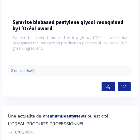
Symrise biobased pentylene glycol recognised
by L’Oréal award
Symrise has been honoured with a global L’Oréal award that
recognises the low carbon production process of its Hydrolite 5
green ingredient....
2 entreprise(s)
Une actualité de
où est cité
PremiumBeautyNews
L'OREAL PRODUITS PROFESSIONNEL
Le 01/06/2026