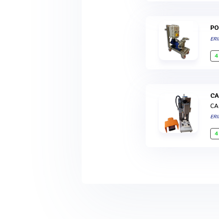
P
ERI
4
C
CA
ERI
4