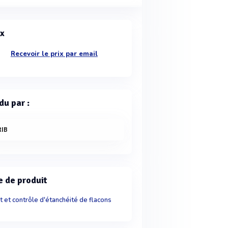
ix
Recevoir le prix par email
du par :
RIB
e de produit
t et contrôle d'étanchéité de flacons