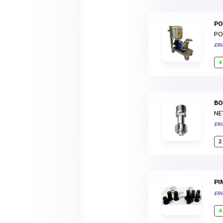
P
PO
ERI
4
B
NE
ERI
2
P
ERI
4