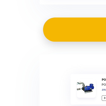
P
PO
ERI
3