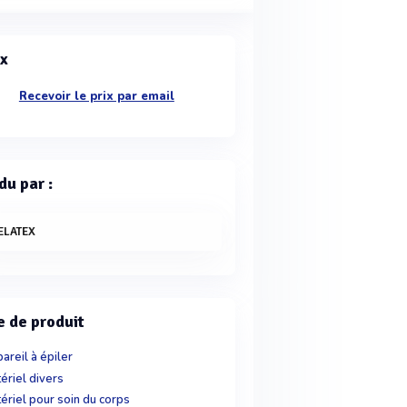
ix
Recevoir le prix par email
du par :
ELATEX
e de produit
areil à épiler
ériel divers
ériel pour soin du corps