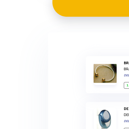
B
BR
DE
1
D
DE
DE