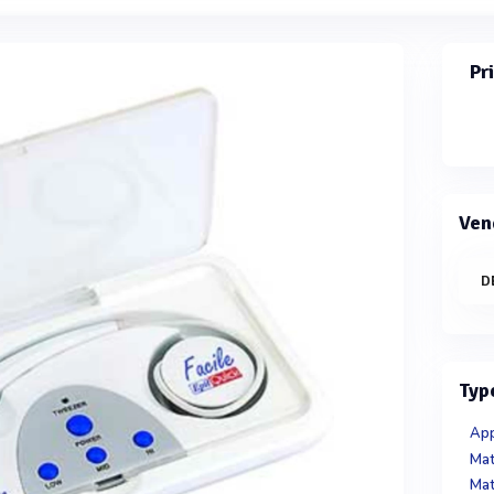
Pr
Ven
D
Typ
App
Mat
Mat