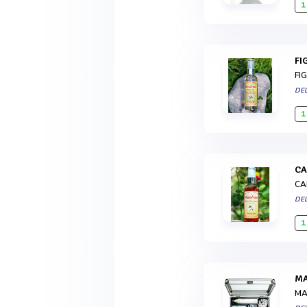
1
F
FI
DE
1
C
CA
DE
1
MA