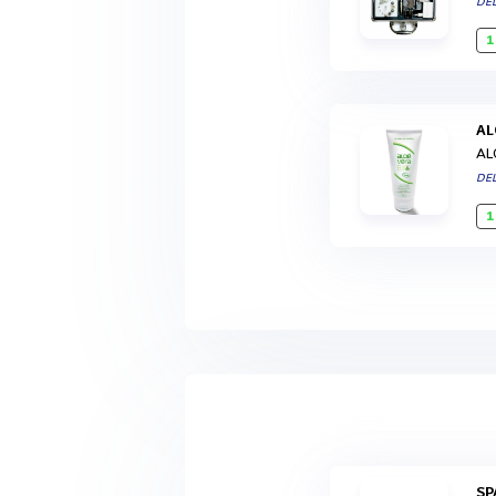
DE
1
A
AL
DE
1
S