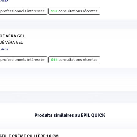
LATEX
professionnels intéressés
952
consultations récentes
LOÉ VÉRA GEL
OÉ VÉRA GEL
LATEX
professionnels intéressés
944
consultations récentes
Produits similaires au EPIL QUICK
PATULE CRÈME CUILLÈRE 16 CM