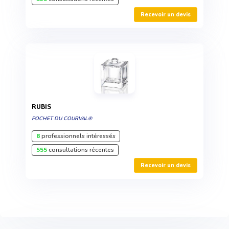
Recevoir un devis
RUBIS
POCHET DU COURVAL®
8
professionnels intéressés
555
consultations récentes
Recevoir un devis