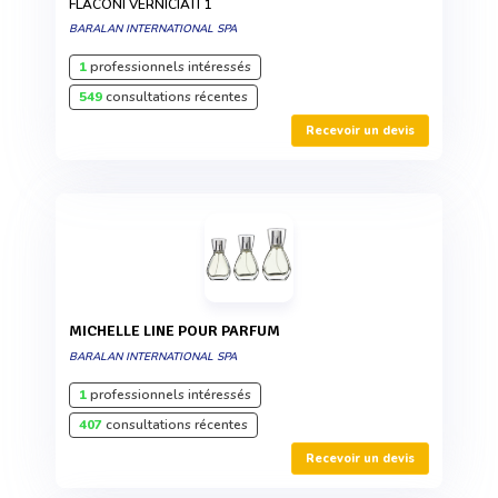
FLACONI VERNICIATI 1
BARALAN INTERNATIONAL SPA
1
professionnels intéressés
549
consultations récentes
Recevoir un devis
MICHELLE LINE POUR PARFUM
BARALAN INTERNATIONAL SPA
1
professionnels intéressés
407
consultations récentes
Recevoir un devis