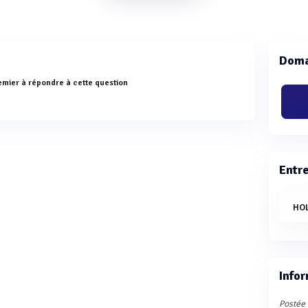
Doma
emier à répondre à cette question
Entr
HO
Infor
Postée 