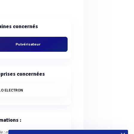
ines concernés
Pulvérisateur
eprises concernées
LO ELECTRON
mations :
le : mercredi 8 juillet 2026