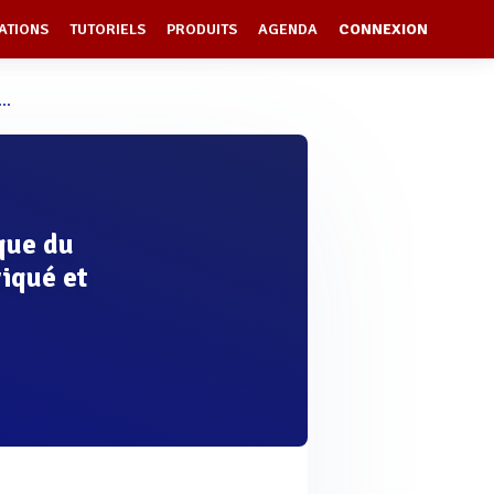
ATIONS
TUTORIELS
PRODUITS
AGENDA
CONNEXION
..
ique du
iqué et