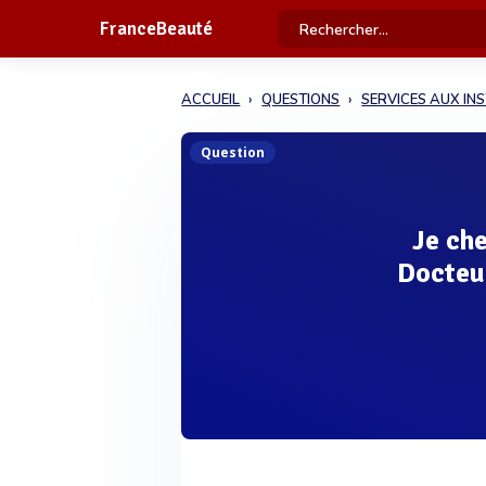
FranceBeauté
ACCUEIL
QUESTIONS
SERVICES AUX IN
Question
Je che
Docteu