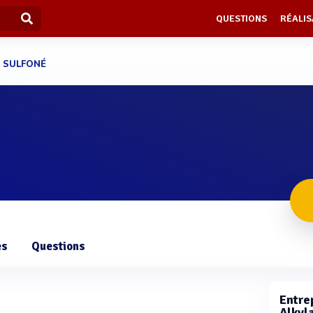
QUESTIONS
RÉALIS
 SULFONÉ
es
Questions
Entrep
Alkyla