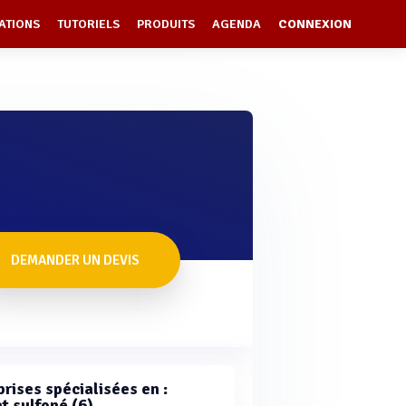
ATIONS
TUTORIELS
PRODUITS
AGENDA
CONNEXION
DEMANDER UN DEVIS
rises spécialisées en :
t sulfoné (6)