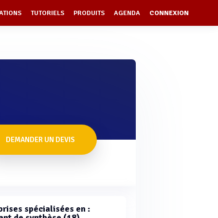
ATIONS
TUTORIELS
PRODUITS
AGENDA
CONNEXION
DEMANDER UN DEVIS
rises spécialisées en :
ant de synthèse (18)