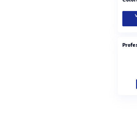
V
Profe