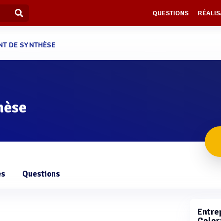
QUESTIONS
RÉALIS
NT DE SYNTHÈSE
hèse
es
Questions
Entrep
Color