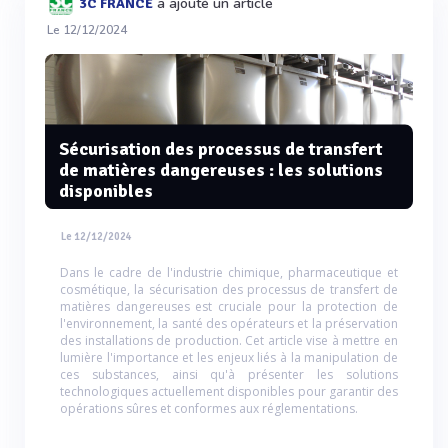
a ajouté un article
3C FRANCE
Le 12/12/2024
Sécurisation des processus de transfert
de matières dangereuses : les solutions
disponibles
Le 12/12/2024
Dans le cadre de l'industrie chimique, pharmaceutique et
cosmétique, la sécurisation des processus de transfert de
matières dangereuses est cruciale pour la protection de
l'environnement, la santé des opérateurs et la préservation
des installations de production. Cet article vise à mettre en
lumière l'importance et les enjeux liés à la manipulation de
ces substances, ainsi qu'à présenter les solutions
technologiques actuellement disponibles pour garantir des
opérations sûres et conformes aux réglementations.