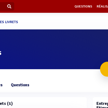
QUESTIONS
RÉALIS
ES LIVRETS
s
es
Questions
rets (1)
Entrep
Etique