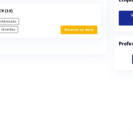
CK (10)
V
intéressés
 récentes
Recevoir un devis
Profe