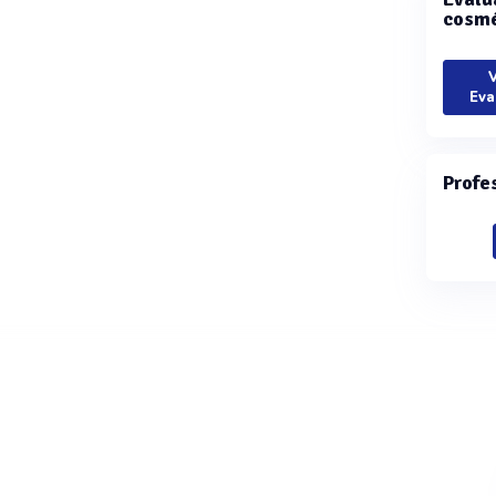
cosmé
V
Eva
Profe