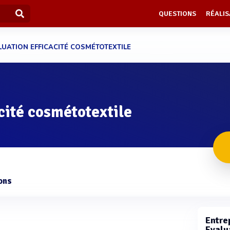
QUESTIONS
RÉALIS
LUATION EFFICACITÉ COSMÉTOTEXTILE
cité cosmétotextile
ons
Entrep
Evalua