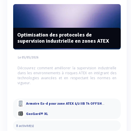
Optimisation des protocoles de
supervision industrielle en zones ATEX
Le 05/05/2026
Découvrez comment améliorer la supervision industrielle
dans les environnements à risques ATEX en intégrant des
technologies avancées et en respectant les normes en
vigueur.
Armoire Ex-d pour zone ATEX 1/2 IIB T4 OFFSHORE
GasGard® XL
8 activité(s)