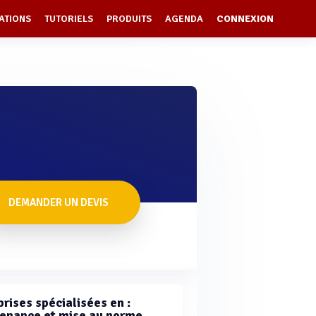
ATIONS
TUTORIELS
PRODUITS
AGENDA
CONNEXION
DEMANDER UN DEVIS
rises spécialisées en :
enance et mise au norme