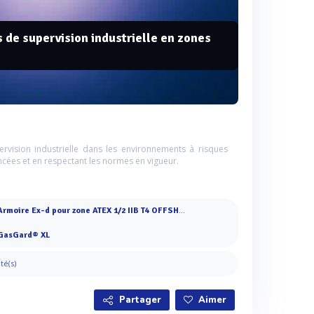
 de supervision industrielle en zones
vision industrielle dans les environnements à risques
ncées et en respectant les normes en vigueur.
Armoire Ex-d pour zone ATEX 1/2 IIB T4 OFFSHORE
GasGard® XL
ité(s)
Partager
Aimer