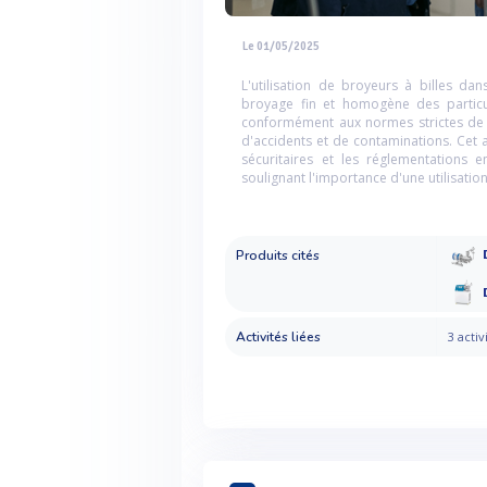
Le 01/05/2025
L'utilisation de broyeurs à billes da
broyage fin et homogène des particu
conformément aux normes strictes de s
d'accidents et de contaminations. Cet ar
sécuritaires et les réglementations 
soulignant l'importance d'une utilisatio
Produits cités
Activités liées
3 activ