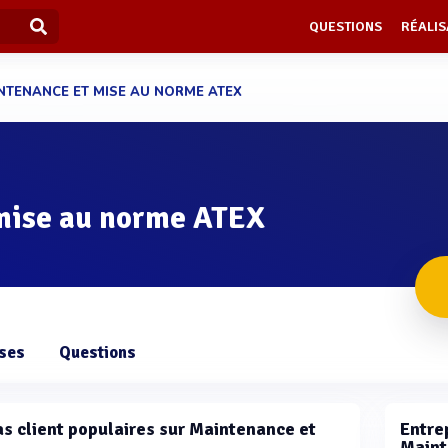
QUESTIONS
RÉALIS
NTENANCE ET MISE AU NORME ATEX
mise au norme ATEX
ises
Questions
cas client populaires sur Maintenance et
Entrep
Maint