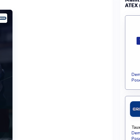
ATEX 
Dema
Pose
Taux
Dema
Pose