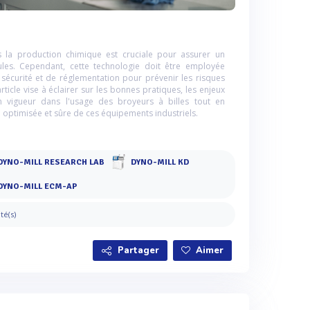
ns la production chimique est cruciale pour assurer un
les. Cependant, cette technologie doit être employée
écurité et de réglementation pour prévenir les risques
ticle vise à éclairer sur les bonnes pratiques, les enjeux
en vigueur dans l'usage des broyeurs à billes tout en
n optimisée et sûre de ces équipements industriels.
DYNO-MILL RESEARCH LAB
DYNO-MILL KD
DYNO-MILL ECM-AP
ité(s)
Partager
Aimer