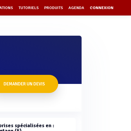
ATIONS
TUTORIELS
PRODUITS
AGENDA
CONNEXION
DEMANDER UN DEVIS
rises spécialisées en :
letage (5)