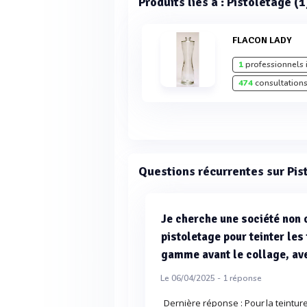
Produits liés à : Pistoletage (1
FLACON LADY
1
professionnels 
474
consultations
Questions récurrentes sur Pis
Je cherche une société non 
pistoletage pour teinter les
gamme avant le collage, a
Le 06/04/2025 -
1
réponse
Dernière réponse : Pour la teintur