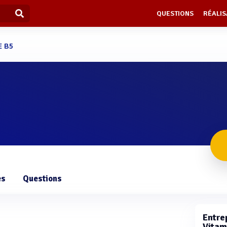
QUESTIONS
RÉALIS
E B5
es
Questions
Entrep
Vitam