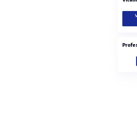
V
Profe