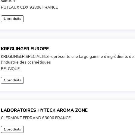
santé. <
PUTEAUX CDX 92806 FRANCE
1
produits
KREGLINGER EUROPE
KREGLINGER SPECIALTIES représente une large gamme d'ingrédients de s
l'industrie des cosmétiques
BELGIQUE
1
produits
LABORATOIRES HYTECK AROMA ZONE
CLERMONT FERRAND 63000 FRANCE
1
produits