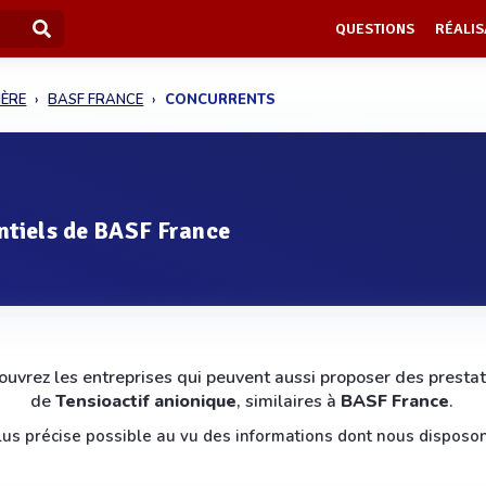
QUESTIONS
RÉALIS
IÈRE
BASF FRANCE
CONCURRENTS
ntiels de BASF France
uvrez les entreprises qui peuvent aussi proposer des prestat
de
Tensioactif anionique
, similaires à
BASF France
.
 plus précise possible au vu des informations dont nous disposon