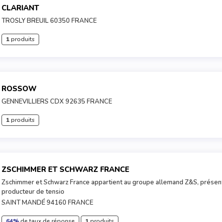
CLARIANT
TROSLY BREUIL 60350 FRANCE
1
produits
ROSSOW
GENNEVILLIERS CDX 92635 FRANCE
1
produits
ZSCHIMMER ET SCHWARZ FRANCE
Zschimmer et Schwarz France appartient au groupe allemand Z&S, présen
producteur de tensio
SAINT MANDÉ 94160 FRANCE
64%
de taux de réponse
1
produits