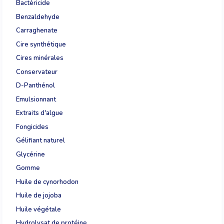
Bactéricide
Benzaldehyde
Carraghenate
Cire synthétique
Cires minérales
Conservateur
D-Panthénol
Emulsionnant
Extraits d'algue
Fongicides
Gélifiant naturel
Glycérine
Gomme
Huile de cynorhodon
Huile de jojoba
Huile végétale
Hydrolysat de protéine