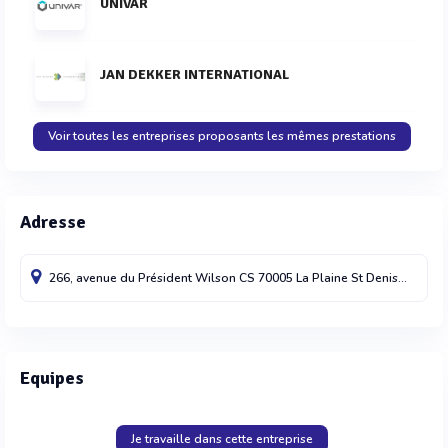
UNIVAR
JAN DEKKER INTERNATIONAL
Voir toutes les entreprises proposants les mêmes prestations
Adresse
266, avenue du Président Wilson CS 70005
La Plaine St Denis cdx
934
Equipes
Je travaille dans cette entreprise