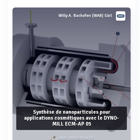
Voir plus
Willy A. Bachofen (WAB) Sàrl
Synthèse de nanoparticules pour
applications cosmétiques avec le DYNO-
MILL ECM-AP 05
dyno-mill ecm-ap 05