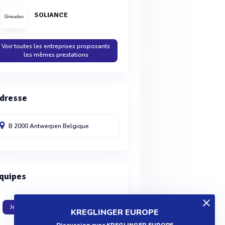
SOLIANCE
Voir toutes les entreprises proposants
les mêmes prestations
dresse
B 2000 Antwerpen
Belgique
quipes
Je travaille dans cette entreprise
KREGLINGER EUROPE