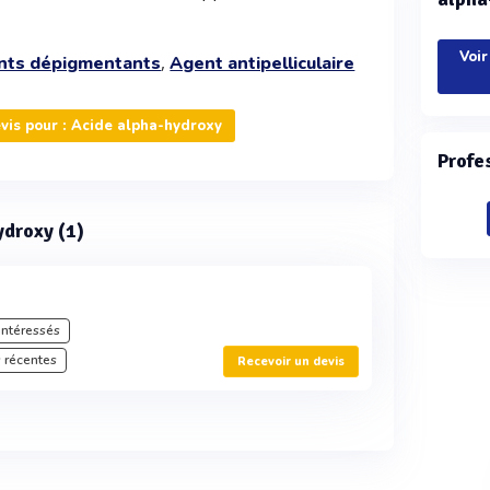
Voir
,
nts dépigmentants
Agent antipelliculaire
is pour : Acide alpha-hydroxy
Profe
ydroxy (1)
intéressés
 récentes
Recevoir un devis