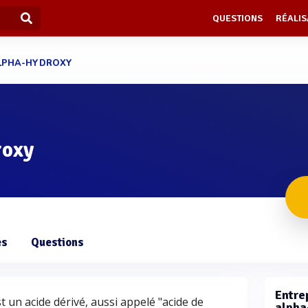
QUESTIONS
RÉALIS
ALPHA-HYDROXY
roxy
es
Questions
Entre
 un acide dérivé, aussi appelé "acide de
alpha