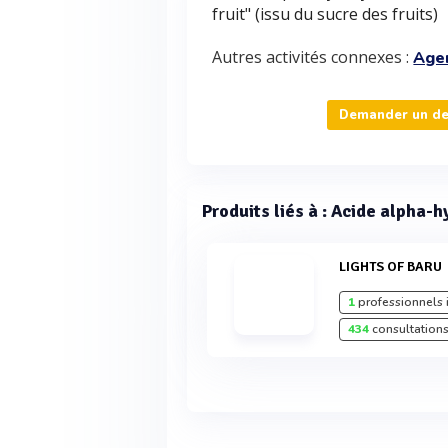
fruit" (issu du sucre des fruits)
Autres activités connexes :
Age
Demander un dev
Produits liés à : Acide alpha-h
LIGHTS OF BARU
1
professionnels 
434
consultations