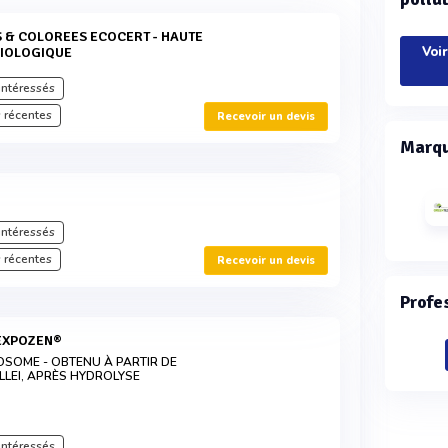
Voir
BIOLOGIQUE
intéressés
 récentes
Recevoir un devis
Marqu
E
intéressés
 récentes
Recevoir un devis
Profe
 EXPOZEN®
SOME - OBTENU À PARTIR DE
LLEI, APRÈS HYDROLYSE
intéressés