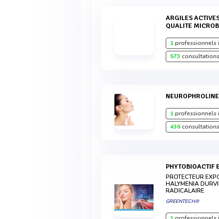
ARGILES ACTIVES & COLOREES ECOCERT - HAUTE
QUALITE MICRO
1
professionnels 
573
consultations
NEUROPHROLIN
1
professionnels 
436
consultations
PHYTOBIOACTIF
PROTECTEUR EXPO
HALYMENIA DURVI
RADICALAIRE
GREENTECH®
1
professionnels 