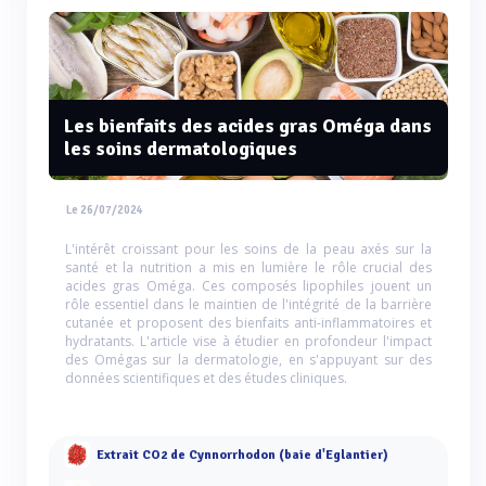
Les bienfaits des acides gras Oméga dans
les soins dermatologiques
Le 26/07/2024
L'intérêt croissant pour les soins de la peau axés sur la
santé et la nutrition a mis en lumière le rôle crucial des
acides gras Oméga. Ces composés lipophiles jouent un
rôle essentiel dans le maintien de l'intégrité de la barrière
cutanée et proposent des bienfaits anti-inflammatoires et
hydratants. L'article vise à étudier en profondeur l'impact
des Omégas sur la dermatologie, en s'appuyant sur des
données scientifiques et des études cliniques.
Extrait CO2 de Cynnorrhodon (baie d'Eglantier)