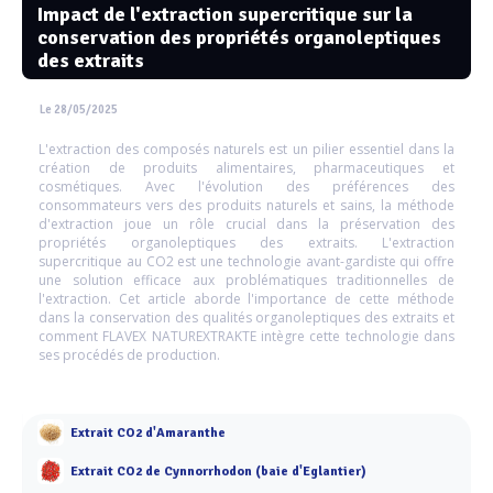
Impact de l'extraction supercritique sur la
conservation des propriétés organoleptiques
des extraits
Le 28/05/2025
L'extraction des composés naturels est un pilier essentiel dans la
création de produits alimentaires, pharmaceutiques et
cosmétiques. Avec l'évolution des préférences des
consommateurs vers des produits naturels et sains, la méthode
d'extraction joue un rôle crucial dans la préservation des
propriétés organoleptiques des extraits. L'extraction
supercritique au CO2 est une technologie avant-gardiste qui offre
une solution efficace aux problématiques traditionnelles de
l'extraction. Cet article aborde l'importance de cette méthode
dans la conservation des qualités organoleptiques des extraits et
comment FLAVEX NATUREXTRAKTE intègre cette technologie dans
ses procédés de production.
Extrait CO2 d'Amaranthe
Extrait CO2 de Cynnorrhodon (baie d'Eglantier)