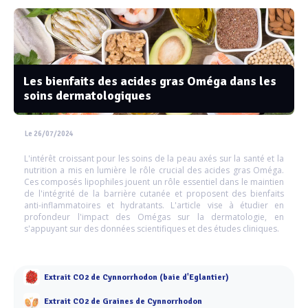
Les bienfaits des acides gras Oméga dans les
soins dermatologiques
Le 26/07/2024
L'intérêt croissant pour les soins de la peau axés sur la santé et la
nutrition a mis en lumière le rôle crucial des acides gras Oméga.
Ces composés lipophiles jouent un rôle essentiel dans le maintien
de l'intégrité de la barrière cutanée et proposent des bienfaits
anti-inflammatoires et hydratants. L'article vise à étudier en
profondeur l'impact des Omégas sur la dermatologie, en
s'appuyant sur des données scientifiques et des études cliniques.
Extrait CO2 de Cynnorrhodon (baie d'Eglantier)
Extrait CO2 de Graines de Cynnorrhodon