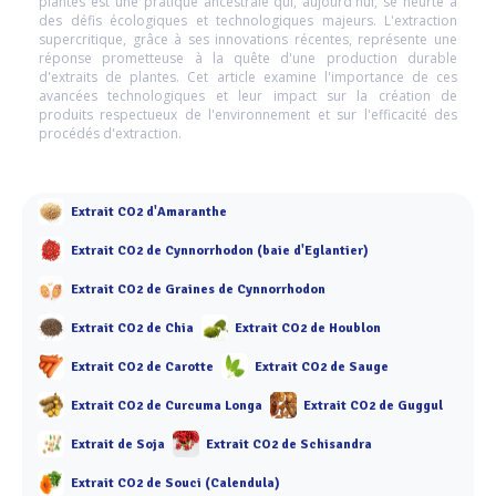
plantes est une pratique ancestrale qui, aujourd'hui, se heurte à
des défis écologiques et technologiques majeurs. L'extraction
supercritique, grâce à ses innovations récentes, représente une
réponse prometteuse à la quête d'une production durable
d'extraits de plantes. Cet article examine l'importance de ces
avancées technologiques et leur impact sur la création de
produits respectueux de l'environnement et sur l'efficacité des
procédés d'extraction.
Extrait CO2 d'Amaranthe
Extrait CO2 de Cynnorrhodon (baie d'Eglantier)
Extrait CO2 de Graines de Cynnorrhodon
Extrait CO2 de Chia
Extrait CO2 de Houblon
Extrait CO2 de Carotte
Extrait CO2 de Sauge
Extrait CO2 de Curcuma Longa
Extrait CO2 de Guggul
Extrait de Soja
Extrait CO2 de Schisandra
Extrait CO2 de Souci (Calendula)