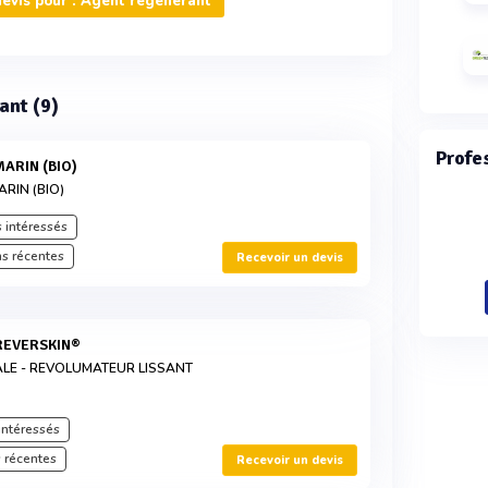
evis pour : Agent régénérant
ant (9)
Profe
MARIN (BIO)
RIN (BIO)
 intéressés
s récentes
Recevoir un devis
 REVERSKIN®
LE - REVOLUMATEUR LISSANT
intéressés
 récentes
Recevoir un devis