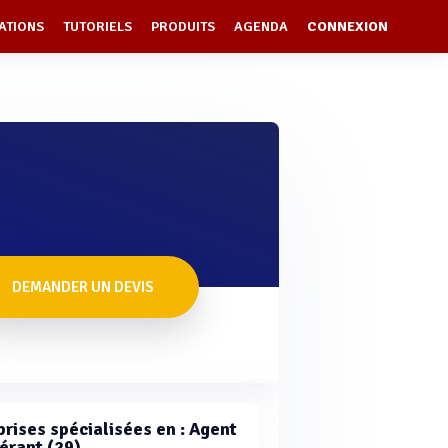
ATIONS
TUTORIELS
PRODUITS
AGENDA
CONNEXION
DEMANDER UN DEVIS
prises spécialisées en : Agent
érant (29)