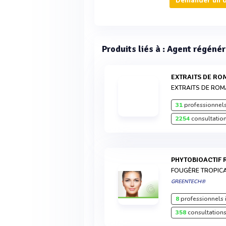
Demander un d
Produits liés à : Agent régénér
EXTRAITS DE RO
EXTRAITS DE ROMA
31
professionnels
2254
consultation
PHYTOBIOACTIF
FOUGÈRE TROPICA
GREENTECH®
8
professionnels 
358
consultations