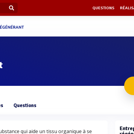
QUESTIONS
RÉALIS
RÉGÉNÉRANT
t
es
Questions
Entre
bstance qui aide un tissu organique à se
régén