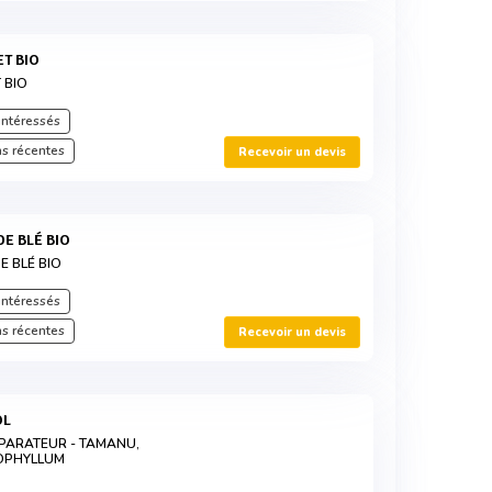
ET BIO
 BIO
intéressés
s récentes
Recevoir un devis
DE BLÉ BIO
E BLÉ BIO
intéressés
s récentes
Recevoir un devis
OL
PARATEUR - TAMANU,
OPHYLLUM