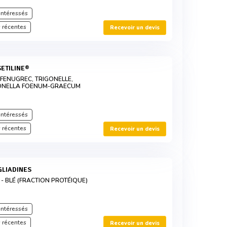
intéressés
 récentes
Recevoir un devis
SETILINE®
 FENUGREC, TRIGONELLE,
GONELLA FOENUM-GRAECUM
intéressés
 récentes
Recevoir un devis
GLIADINES
- BLÉ (FRACTION PROTÉIQUE)
intéressés
 récentes
Recevoir un devis