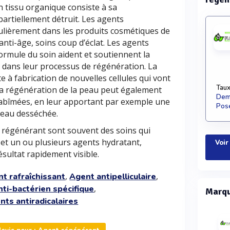
n tissu organique consiste à sa
partiellement détruit. Les agents
ulièrement dans les produits cosmétiques de
anti-âge, soins coup d’éclat. Les agents
ormule du soin aident et soutiennent la
s dans leur processus de régénération. La
e à fabrication de nouvelles cellules qui vont
Taux
 La régénération de la peau peut également
Dema
s abîmées, en leur apportant par exemple une
Pose
peau desséchée.
 régénérant sont souvent des soins qui
et un ou plusieurs agents hydratant,
Voir
ésultat rapidement visible.
,
,
t rafraîchissant
Agent antipelliculaire
,
nti-bactérien spécifique
Marqu
nts antiradicalaires