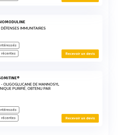
 BIOMODULINE
 DÉFENSES IMMUNITAIRES
intéressés
 récentes
Recevoir un devis
 SOMITINE®
T - OLIGOGLUCANE DE MANNOSYL
NIQUE PURIFIÉ, OBTENU PAR
intéressés
 récentes
Recevoir un devis