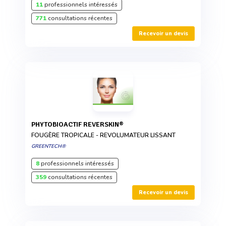
11
professionnels intéressés
771
consultations récentes
Recevoir un devis
PHYTOBIOACTIF REVERSKIN®
FOUGÈRE TROPICALE - REVOLUMATEUR LISSANT
GREENTECH®
8
professionnels intéressés
359
consultations récentes
Recevoir un devis