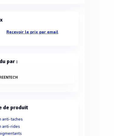
ix
Recevoir le prix par email
du par :
REENTECH
e de produit
n anti-taches
n anti-rides
pigmentants