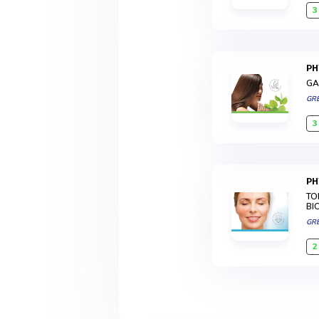
3
P
GA
GR
3
P
TO
BI
GR
2