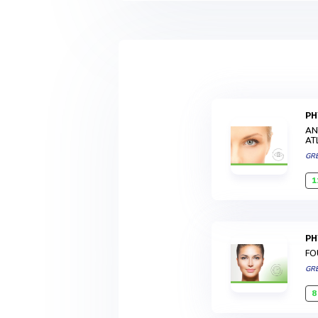
P
AN
AT
GR
1
P
FO
GR
8