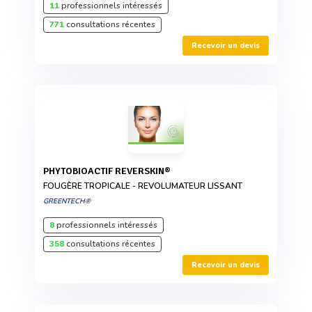
11
professionnels intéressés
771
consultations récentes
Recevoir un devis
PHYTOBIOACTIF REVERSKIN®
FOUGÈRE TROPICALE - REVOLUMATEUR LISSANT
GREENTECH®
8
professionnels intéressés
358
consultations récentes
Recevoir un devis