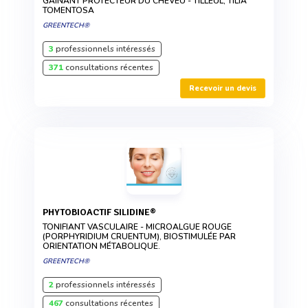
GAINANT PROTECTEUR DU CHEVEU - TILLEUL, TILIA
TOMENTOSA
GREENTECH®
3
professionnels intéressés
371
consultations récentes
Recevoir un devis
PHYTOBIOACTIF SILIDINE®
TONIFIANT VASCULAIRE - MICROALGUE ROUGE
(PORPHYRIDIUM CRUENTUM), BIOSTIMULÉE PAR
ORIENTATION MÉTABOLIQUE.
GREENTECH®
2
professionnels intéressés
467
consultations récentes