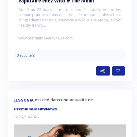
capillaire chez Wild & The Moon
Du 16 au 22 mars, la marque néo-zélandaise Antipodes,
connue pour ses soins de la peau écoresponsables à base
d'ingrédients naturels, s'associe à Wild & The Moon, le spot
healthy trendy...
www.premiumbeautynews.com
3 activité(s)
est cité dans une actualité de
LESSONIA
PremiumBeautyNews
Le 07/11/2025