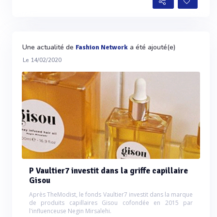
Une actualité de
a été ajouté(e)
Fashion Network
Le 14/02/2020
P Vaultier7 investit dans la griffe capillaire
Gisou
Après TheModist, le fonds Vaultier7 investit dans la marque
de produits capillaires Gisou cofondée en 2015 par
l'influenceuse Negin Mirsalehi.