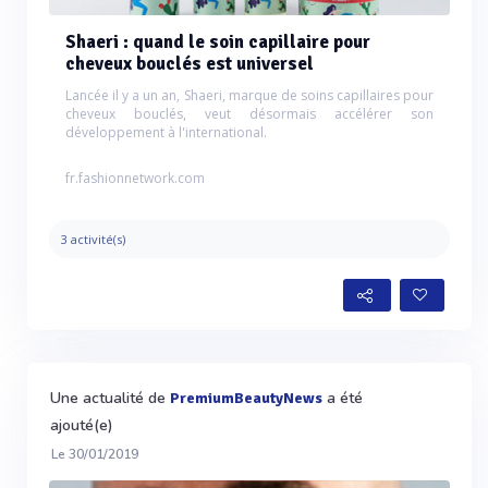
Shaeri : quand le soin capillaire pour
cheveux bouclés est universel
Lancée il y a un an, Shaeri, marque de soins capillaires pour
cheveux bouclés, veut désormais accélérer son
développement à l'international.
fr.fashionnetwork.com
3 activité(s)
Une actualité de
a été
PremiumBeautyNews
ajouté(e)
Le 30/01/2019