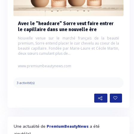
Avec le "headcare" Sorre veut faire entrer
le capillaire dans une nouvelle ère
Nouvelle venue sur le marché français de la beauté
premium, Sorre entend placer le cuir chevelu au coeur de la
beauté capillaire. Fondée par Marie-Laure et Cécile Martin,
deux sœurs cumulant plus de...
www.premiumbeautynews.com
3 activité(s)
Une actualité de
a été
PremiumBeautyNews
ajouté(e)