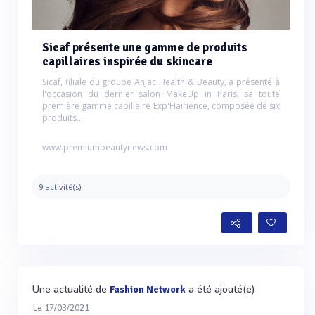
Sicaf présente une gamme de produits
capillaires inspirée du skincare
Sicaf, filiale du groupe Anjac Health & Beauty, a présenté à
l'occasion du dernier salon MakeUp in Paris, sa toute
première gamme capillaire Exp'Hairience, composée de six
produits....
www.premiumbeautynews.com
9 activité(s)
Une actualité de
a été ajouté(e)
Fashion Network
Le 17/03/2021