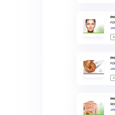
P
FO
GR
8
P
FO
GR
4
P
RE
GR