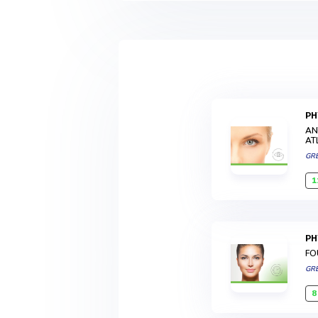
P
AN
AT
GR
1
P
FO
GR
8