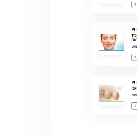
3
P
TO
BI
GR
2
P
DÉ
GR
2