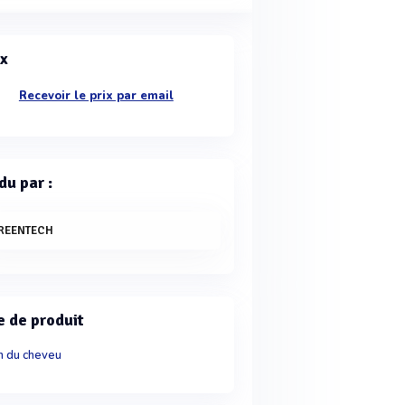
ix
Recevoir le prix par email
du par :
REENTECH
e de produit
n du cheveu