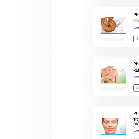
P
FO
GR
4
P
RE
GR
3
P
TO
BI
GR