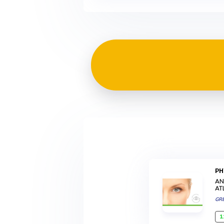
P
AN
AT
GR
1