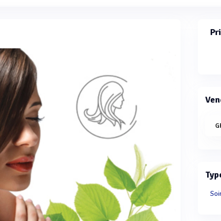
Pr
Ven
G
Typ
Soi