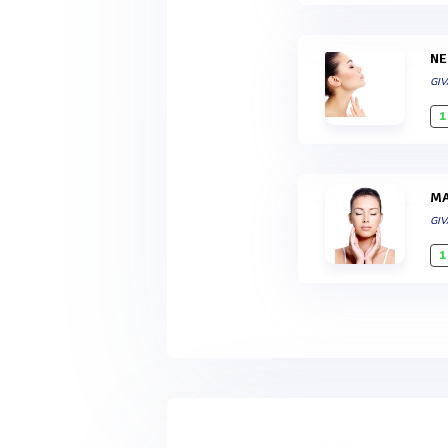
N
GI
1
GI
1