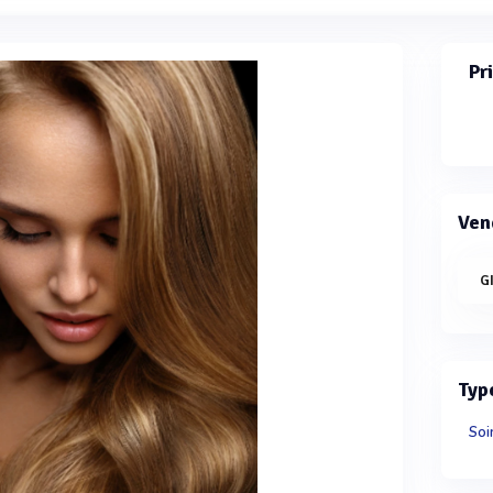
Pr
Ven
G
Typ
Soi