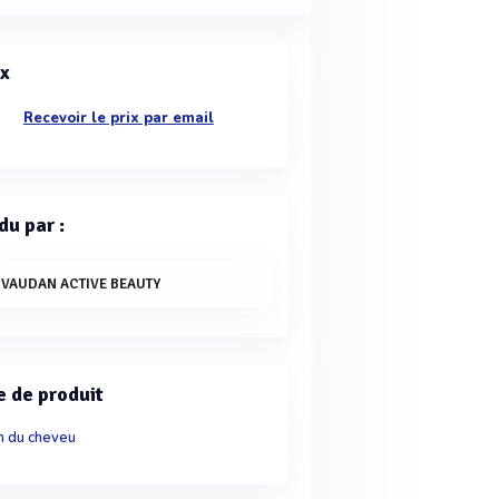
ix
Recevoir le prix par email
du par :
IVAUDAN ACTIVE BEAUTY
e de produit
n du cheveu