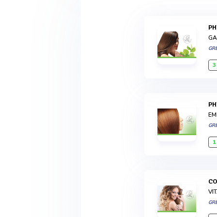
P
GA
GR
3
P
EM
GR
1
C
VI
GR