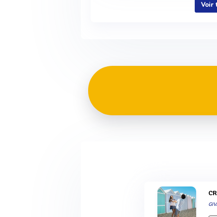
Voir
C
GI