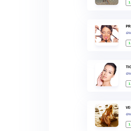
1
P
GI
1
T
GI
1
V
GI
1