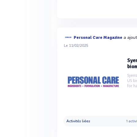
a ajout
Personal Care Magazine
Le 11/02/2025
Syen
biom
Syens
US bi
for ha
Activités liées
1 activ