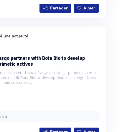
Partager
Aimer
é une actualité
sqo partners with Bota Bio to develop
imetic actives
qo has entered into a five-year strategic partnership with
otech outfit Bota Bio to develop biomimetic ingredients
ir and scalp care....
ité(s)