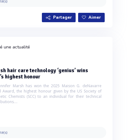
ité(s)
Partager
Aimer
é une actualité
ish hair care technology ‘genius’ wins
’s highest honour
Jennifer Marsh has won the 2025 Maison G. deNavarre
 Award, the highest honour given by the US Society of
tic Chemists (SCC) to an individual for their technical
butions....
ité(s)