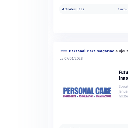
Activités liées
1 activ
a ajout
Personal Care Magazine
Le 07/01/2026
Futu
inno
Speak
Janua
hoste