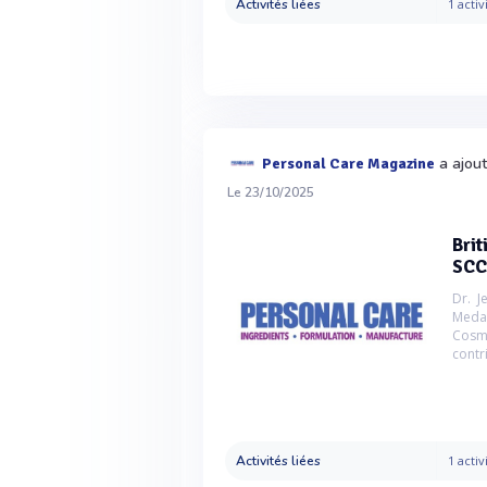
Activités liées
1 activ
a ajout
Personal Care Magazine
Le 23/10/2025
Brit
SCC
Dr. 
Medal
Cosme
contri
Activités liées
1 activ