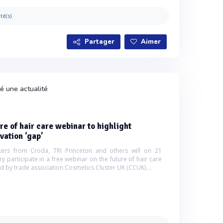
ité(s)
Partager
Aimer
é une actualité
re of hair care webinar to highlight
vation ‘gap’
ers from Croda, TRI Princeton and others will on 21
ry participate in a free webinar on the future of hair care
d by trade association Cosmetics Cluster UK (CCUK)....