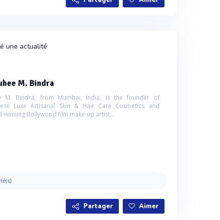
Partager
Aimer
é une actualité
uhee M. Bindra
e M. Bindra, from Mumbai, India, is the founder of
nese Luxe Artisanal Skin & Hair Care Cosmetics and
-winning Bollywood film make-up artist...
ité(s)
Partager
Aimer