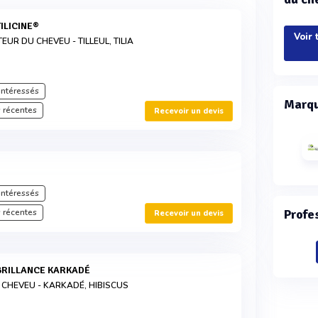
TILICINE®
Voir 
UR DU CHEVEU - TILLEUL, TILIA
intéressés
Marqu
 récentes
Recevoir un devis
intéressés
 récentes
Profe
Recevoir un devis
 BRILLANCE KARKADÉ
 CHEVEU - KARKADÉ, HIBISCUS