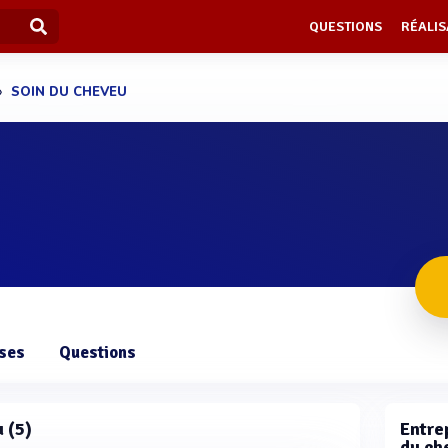
QUESTIONS
RÉALIS
SOIN DU CHEVEU
ises
Questions
u (5)
Entrep
du ch