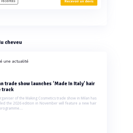
 récentes
Recevoir un devis
 du cheveu
é une actualité
n trade show launches ‘Made In Italy’ hair
 track
rganiser of the Making Cosmetics trade show in Milan has
led the 2026 edition in November will feature a new hair
programme....