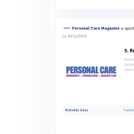
a ajout
Personal Care Magazine
Le 20/11/2024
5. R
Ruhe
Japa
award
Activités liées
7 activ