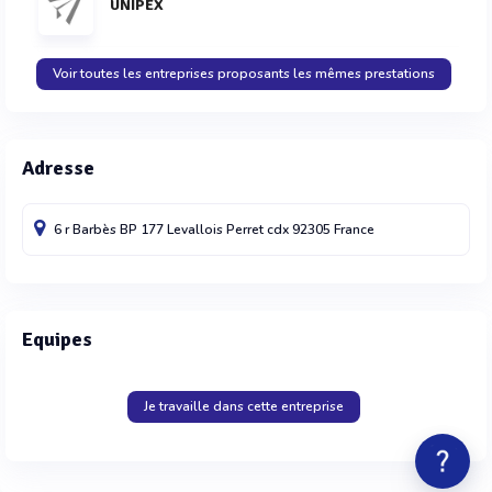
UNIPEX
Voir toutes les entreprises proposants les mêmes prestations
Adresse
6 r Barbès BP 177
Levallois Perret cdx
92305
France
Equipes
Je travaille dans cette entreprise